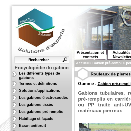
Présentation et
Actualités
contacts
Newslette
Accueil
>
Gabion pré-rempli
>
pou
Encyclopédie du gabion
Les différents types de
Rouleaux de pierres
gabions
Termes et définitions
Gamme :
Gabion pré-rempli
Solutions/applications
Gabions tubulaires, 
Les gabions électrosoudés
pré-remplis en carrièr
ou PP traité anti-UV
Les gabions tissés
matériaux pierreux
Les gabions pré-remplis
Habillage et façade
Ecran antibruit