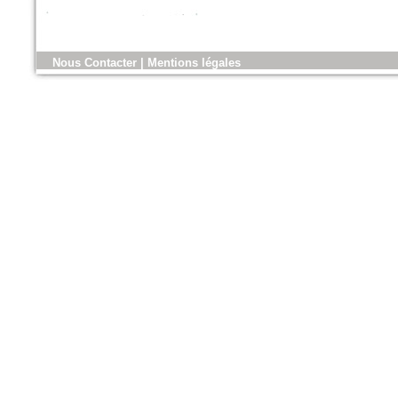
n°179 - Mars 2017
Nous Contacter
|
Mentions légales
Conception, réalisation et
gestion des espaces verts et
des aménagements urbains
Espace publique et paysage
n°79 - Mars 2017
Le magazine des paysagistes
et des artisans de la nature
Profession paysagiste