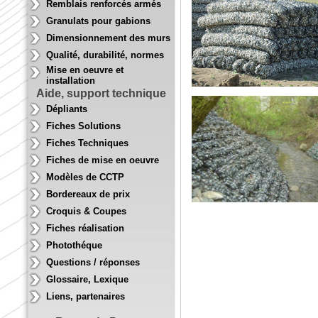
Remblais renforcés armés
Granulats pour gabions
Dimensionnement des murs
Qualité, durabilité, normes
Mise en oeuvre et
installation
Aide, support technique
Dépliants
Fiches Solutions
Fiches Techniques
Fiches de mise en oeuvre
Modèles de CCTP
Bordereaux de prix
Croquis & Coupes
Fiches réalisation
Photothéque
Questions / réponses
Glossaire, Lexique
Liens, partenaires