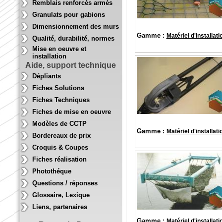
Remblais renforcés armés
Granulats pour gabions
Dimensionnement des murs
Gamme :
Matériel d'installati
Qualité, durabilité, normes
Mise en oeuvre et
installation
Aide, support technique
Dépliants
Fiches Solutions
Fiches Techniques
Fiches de mise en oeuvre
Modèles de CCTP
Gamme :
Matériel d'installati
Bordereaux de prix
Croquis & Coupes
Fiches réalisation
Photothéque
Questions / réponses
Glossaire, Lexique
Liens, partenaires
Gamme :
Matériel d'installati