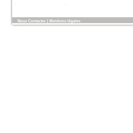
n°179 - Mars 2017
Nous Contacter
|
Mentions légales
Conception, réalisation et
gestion des espaces verts et
des aménagements urbains
Espace publique et paysage
n°79 - Mars 2017
Le magazine des paysagistes
et des artisans de la nature
Profession paysagiste