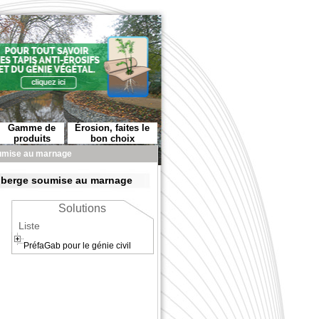
Gamme de
Érosion, faites le
produits
bon choix
oumise au marnage
la berge soumise au marnage
Solutions
Liste
PréfaGab pour le génie civil