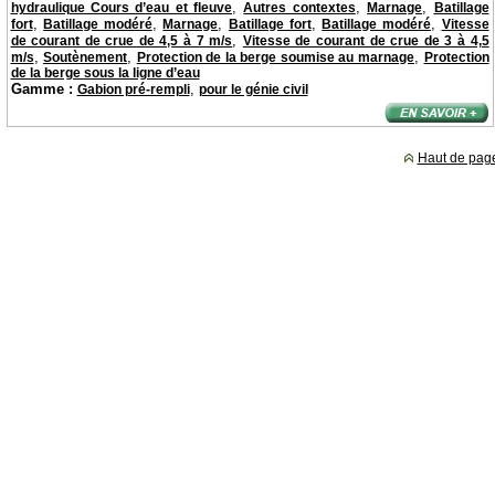
,
,
,
hydraulique Cours d’eau et fleuve
Autres contextes
Marnage
Batillage
,
,
,
,
,
fort
Batillage modéré
Marnage
Batillage fort
Batillage modéré
Vitesse
,
de courant de crue de 4,5 à 7 m/s
Vitesse de courant de crue de 3 à 4,5
,
,
,
m/s
Soutènement
Protection de la berge soumise au marnage
Protection
de la berge sous la ligne d’eau
Gamme :
,
Gabion pré-rempli
pour le génie civil
Haut de pag