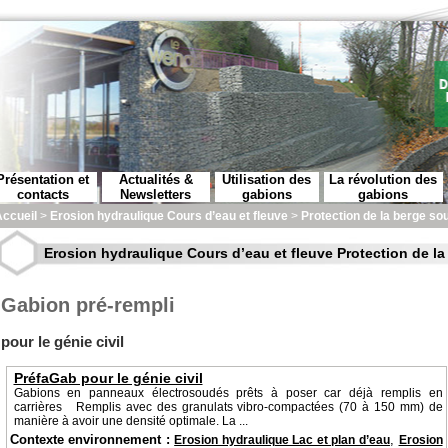
Présentation et
Actualités &
Utilisation des
La révolution des
contacts
Newsletters
gabions
gabions
ccueil
>
Erosion hydraulique Cours d’eau et fleuve
>
Protection de la berge s
Erosion hydraulique Cours d’eau et fleuve Protection de 
Gabion pré-rempli
pour le génie civil
PréfaGab pour le génie civil
Gabions en panneaux électrosoudés prêts à poser car déjà remplis en
carrières Remplis avec des granulats vibro-compactées (70 à 150 mm) de
manière à avoir une densité optimale. La ...
Contexte environnement :
,
Erosion hydraulique Lac et plan d’eau
Erosion